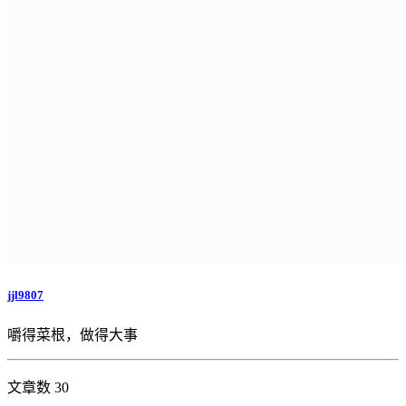
jjl9807
嚼得菜根，做得大事
文章数 30