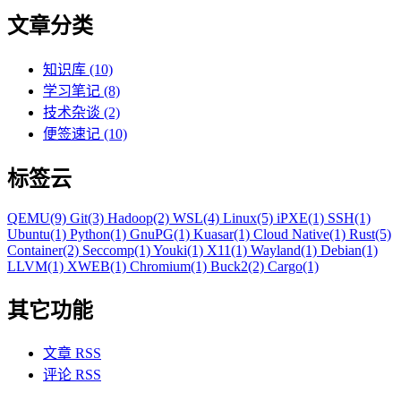
文章分类
知识库 (10)
学习笔记 (8)
技术杂谈 (2)
便签速记 (10)
标签云
QEMU(9)
Git(3)
Hadoop(2)
WSL(4)
Linux(5)
iPXE(1)
SSH(1)
Ubuntu(1)
Python(1)
GnuPG(1)
Kuasar(1)
Cloud Native(1)
Rust(5)
Container(2)
Seccomp(1)
Youki(1)
X11(1)
Wayland(1)
Debian(1)
LLVM(1)
XWEB(1)
Chromium(1)
Buck2(2)
Cargo(1)
其它功能
文章 RSS
评论 RSS