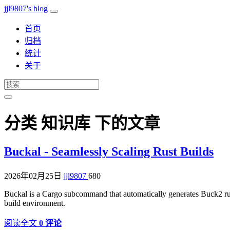
jjl9807's blog
首页
归档
统计
关于
分类 知识库 下的文章
Buckal - Seamlessly Scaling Rust Builds
2026年02月25日
jjl9807
680
Buckal is a Cargo subcommand that automatically generates Buck2 rul
build environment.
阅读全文
0 评论