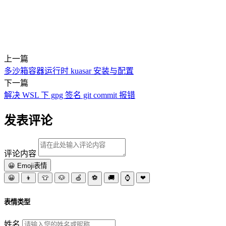
上一篇
多沙箱容器运行时 kuasar 安装与配置
下一篇
解决 WSL 下 gpg 签名 git commit 报错
发表评论
评论内容
😀 Emoji表情
😀
👦
👕
🐶
🍏
⚽
🚚
⌚
❤
表情类型
姓名