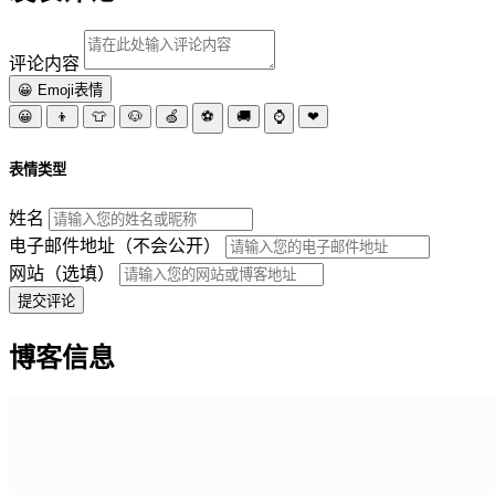
评论内容
😀 Emoji表情
😀
👦
👕
🐶
🍏
⚽
🚚
⌚
❤
表情类型
姓名
电子邮件地址（不会公开）
网站（选填）
提交评论
博客信息